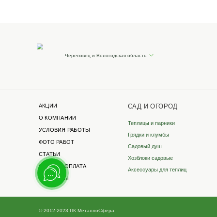
Филиалы в других г
Санкт-Петербург
Офис-выставка и склад
Вокзальное шоссе,71
+7 931 200-28-31
spb.metallo-sfera.ru