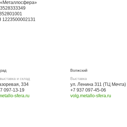
Для опта и юрлиц
ООО «Металлосфера»
ИНН 3528333349
КПП 352801001
ОГРН 1223500002131