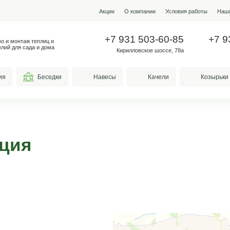
Акции
О ко
+7 931
Производство и монтаж теплиц и
металлоизделий для сада и дома
Кирилло
весы для курения
Беседки
Навесы
формация