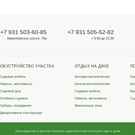
ородах
Волгоград
Во
Офис-выставка и склад
Вы
ул. Лазоревая, 334
ул
+7 937 097-13-19
+7
volg.metallo-sfera.ru
vol