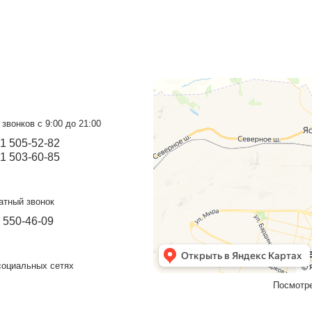
овещения
з
ит детали заказа и направит ссылку для оформления расс
вторизуйтесь и заполните заявку. Ждите одобрения
латится автоматически.