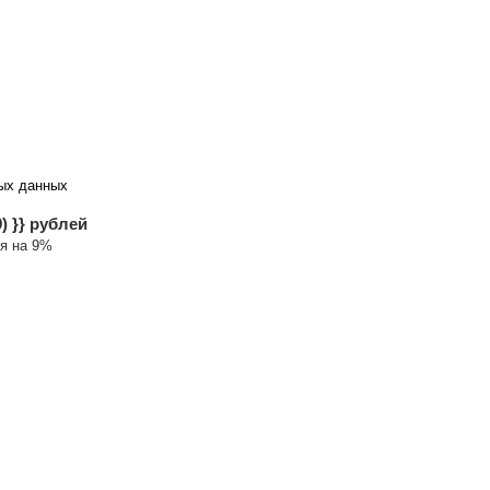
тку персональных данных
dobavit*1.09) }} рублей
а увеличивается на 9%