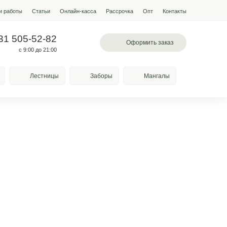
мпании
Условия работы
Наши работы
Статьи
Онлайн-кас
 503-60-85
+7 931 505-52-82
вское шоссе, 78а
с 9:00 до 21:00
Качели
Козырьки
Лестницы