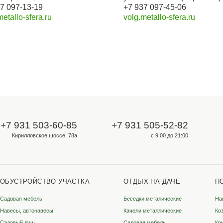
Для опта и юрлиц
ООО «Металлосфера»
ИНН 3528333349
КПП 352801001
ОГРН 1223500002131
ородах