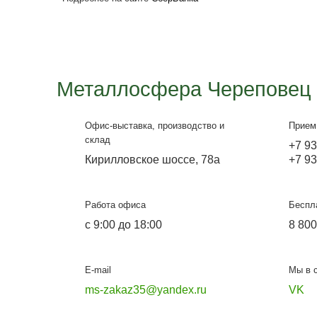
- Действующая дебетовая карта СберБанка
- СберБанк Онлайн и подключённые СМС-оп
Как купить
- Выберите товар или услугу, оформите зака
- С вами свяжется менеджер магазина, уточн
- Перейдите по ссылке в СберБанк Онлайн, а
- Если рассрочка/кредит одобрена, заказ оп
Условия кредитования
- Сумма от 3 000 ₽
- Сроки рассрочки: 6, 9 месяцев
- Подробнее на сайте
СберБанка