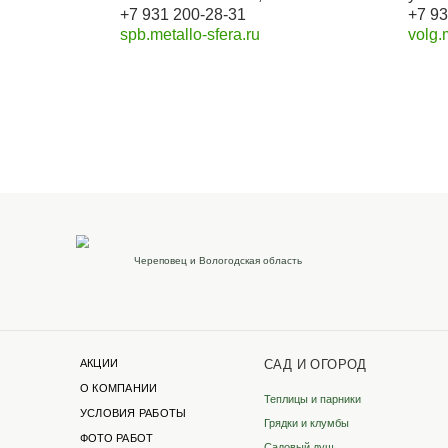
Наши реквизиты
Для розницы
ИП Бревнова Татьяна
Петровна
ИНН 35140105114
ОГРНИП 320352500043041
Филиалы в других г