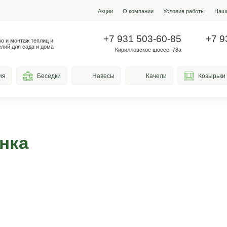
Акции
О ко
+7 931
Производство и монтаж теплиц и
металлоизделий для сада и дома
Кирилло
весы для курения
Беседки
Навесы
берБанка