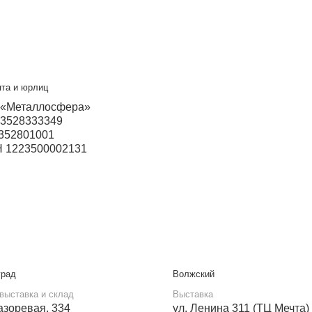
повец
Прием звонков с 9:00 до 21:00
+7 931 505-52-82
+7 931 503-60-85
Бесплатный звонок
8 800 550-46-09
Мы в социальных сетях
VK