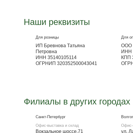
Металлосфера Чере
Офис-выставка, производство и
склад
Кирилловское шоссе, 78а
Работа офиса
с 9:00 до 18:00
E-mail
ms-zakaz35@yandex.ru