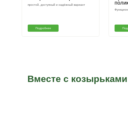
Козырек на витых столбах: это прочность,
красота, стиль, надежность и долговечность
Подробнее
Козырек с геометрией