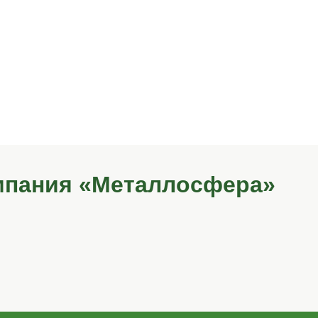
поликарбонатом
к
п
Функциональная модель козырька
Пр
Подробнее
ьками заказывают