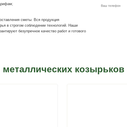
 цены на металлические конструкции с сохранением высок
ды сооружений (форма конструкции, габариты, варианты о
выбрать свой вариант козырька со ступенями для дома, кот
нции.
ного дома;
инимальным тарифам;
ов.
я замеров и составления сметы. Вся продукция
ированного сырья в строгом соблюдении технологий. Наш
ы, которые гарантируют безупречное качество работ и го