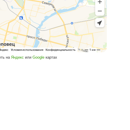
озырек по вашим разм
и рассчитает козырек по вашим размерам
Требуется рас