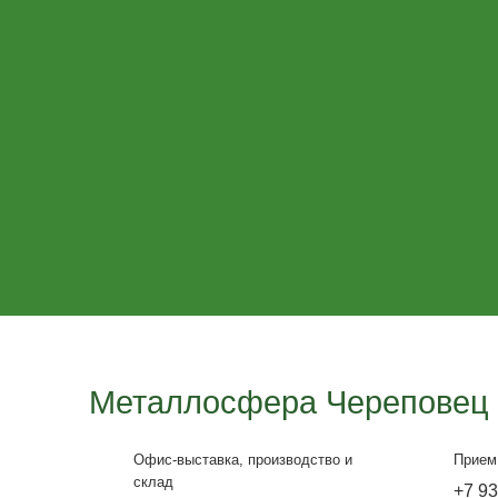
Крыльцо, лестницы
и перила
Производственн