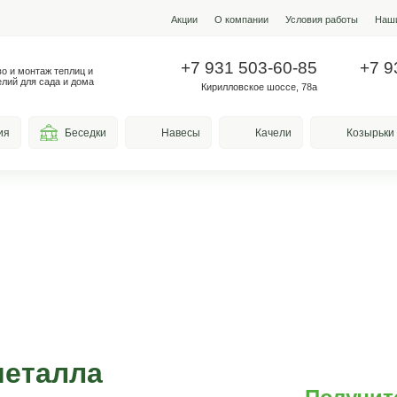
Акции
О ко
+7 931
Производство и монтаж теплиц и
металлоизделий для сада и дома
Кирилло
весы для курения
Беседки
Навесы
пени из металла
 стиль и долговечность!