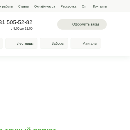
мпании
Условия работы
Наши работы
Статьи
Онлайн-кас
 503-60-85
+7 931 505-52-82
вское шоссе, 78а
с 9:00 до 21:00
Качели
Козырьки
Лестницы