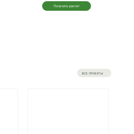
ого
тделки
теджа,
Крепление
Материал столбов
Установка, монтаж на участке
и
тового