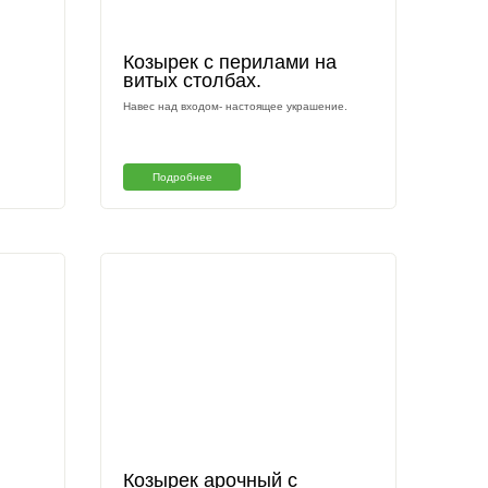
 козырьков
озырек Геометрия
Козырек
витых с
зырек над крыльцом.