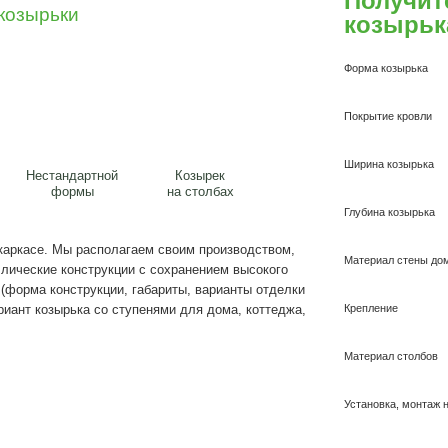
а из металла
лические козырьки
Двускатный
Нестандартной
Козырек
козырек
формы
на столбах
еталлическом каркасе. Мы располагаем своим производст