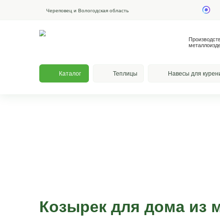
Череповец и Вологодская область
Каталог
Теплицы
На
ГЛАВНАЯ
|
КАТАЛОГ
Козырьки и сту
Козырек над входом - прочность, красота,