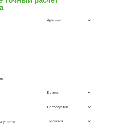
Получите точный расч
козырька
Форма козырька
Покрытие кровли
Ширина козырька
Глубина козырька
вом,
Материал стены дома