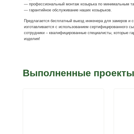
что позволяет нам устанавливать доступные
качества изделий. К заказу доступны все ви
и т.д.), среди которых клиенту легко будет 
таунхауса, дачи, элитной загородной резиде
Мы предоставляем услуги «под ключ»:
— проектирование козырьков и ступеней;
— производство козырьков для крыльца част
— доставка козырька на объект;
— профессиональный монтаж козырька по м
— гарантийное обслуживание наших козырьк
Предлагается бесплатный выезд инженера дл
изготавливается с использованием сертифиц
сотрудники – квалифицированные специалист
изделия!