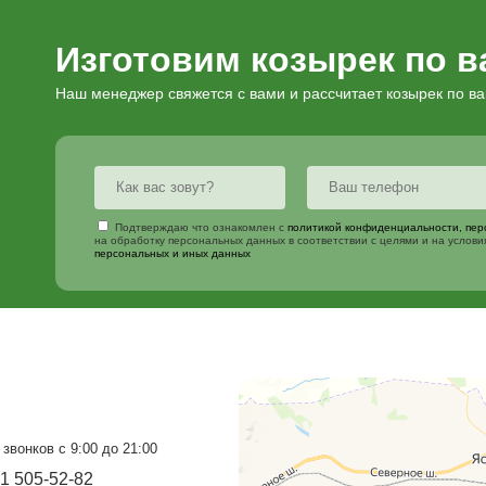
Металлические
навесы
ая компания «Металл