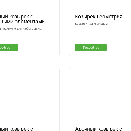
оекты металлических
Арочный козырек с
К
кованными элементами
Ко