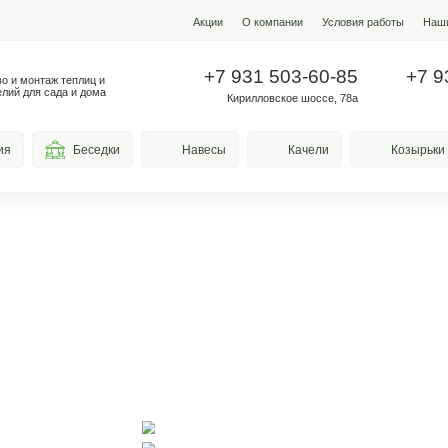
Акции
О ко
+7 931
Производство и монтаж теплиц и
металлоизделий для сада и дома
Кирилло
весы для курения
Беседки
Навесы
ек с
м