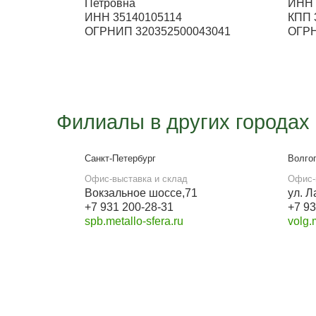
Работа офиса
с 9:00 до 18:00
E-mail
ms-zakaz35@yandex.ru
Наши реквизиты
Для розницы
ИП Бревнова Татьяна