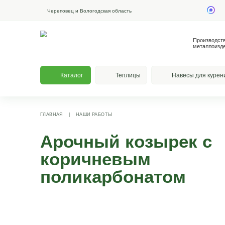
Череповец и Вологодская область
Каталог
Теплицы
На
ГЛАВНАЯ
|
НАШИ РАБОТЫ
Арочный козыр
коричневым
поликарбонато