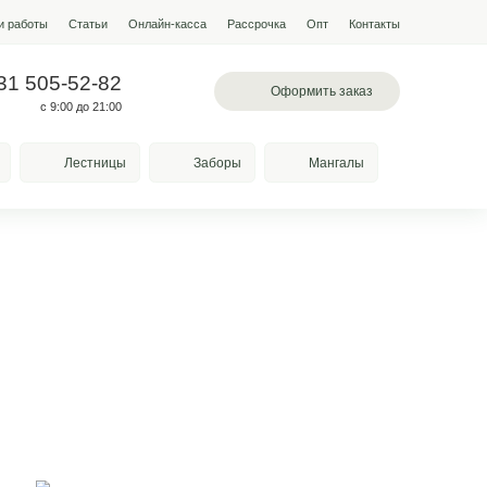
мпании
Условия работы
Наши работы
Статьи
Онлайн-кас
 503-60-85
+7 931 505-52-82
вское шоссе, 78а
с 9:00 до 21:00
Качели
Козырьки
Лестницы