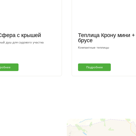
оты
Душ Сфера с крышей
Т
б
Комфортный душ для садового участка
Ко