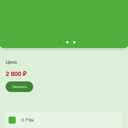
Цена
2 800
₽
Заказать
0.7*2м.