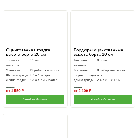
Оцинкованная грядка,
Бордюры оцинкованные,
высота борта 20 см
высота борта 20 см
Толщина
0.5 мм
Толщина
0,5 мм
металла
металла
Усиление
12 ребер жесткости
Усиление
8 ребер жесткости
Ширина грядки
0.7 и 1 метра
Ширина грядки
нет
Длина грядки
2,3,4,5,6м и более
Длина грядки
2,4,6,8, 10,12 м
от 1 700 ₽
от 2 300 ₽
от 1 550 ₽
от 2 100 ₽
Узнайте больше
Узнайте больше