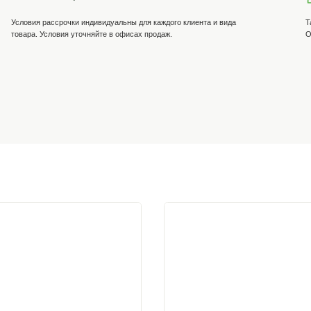
и
Оплата на р/с компании
 накладной и
На Вашу почту выставляем счёт на товар. Оплат
ру.
личном кабинете банка по нашим реквизитам, та
отделении банка.
Рассрочка от компании
заказ у нашего
Условия рассрочки индивидуальны для каждого к
присвоения
товара. Условия уточняйте в офисах продаж.
плата, вводите
латы