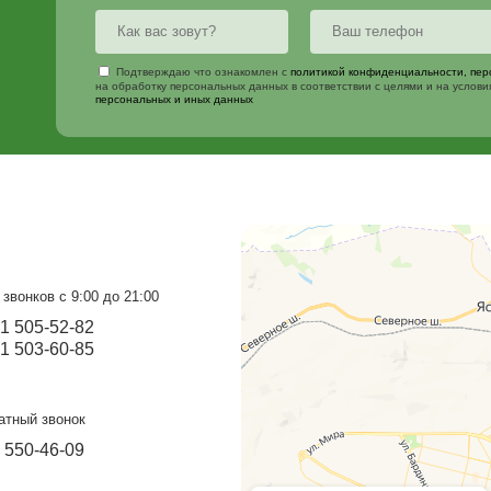
Гараж модель №1
Х
от 209 000 ₽
от
Узнайте больше
от 190 000 ₽
о