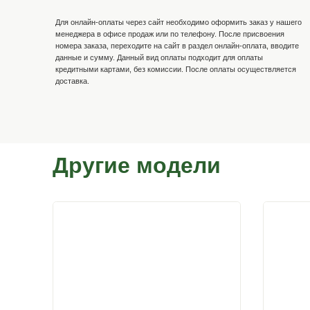
Способы оплаты
Наличными по факту доставк
После осмотра товара по качеству, расписываетесь в
оплачиваете денежные средства водителю-экспедито
Онлайн-оплата
Для онлайн-оплаты через сайт необходимо оформить 
менеджера в офисе продаж или по телефону. После 
номера заказа, переходите на сайт в раздел онлайн-о
данные и сумму. Данный вид оплаты подходит для оп