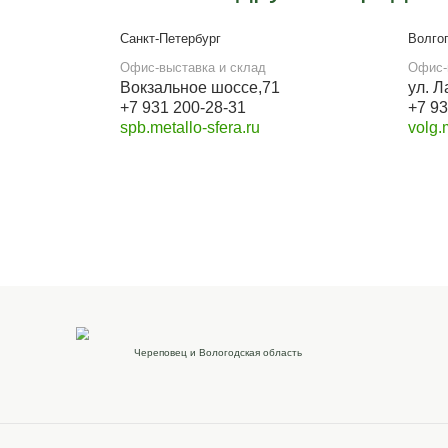
Офис-выставка, производство и
склад
Кирилловское шоссе, 78а
Работа офиса
с 9:00 до 18:00
E-mail
ms-zakaz35@yandex.ru
Наши реквизиты