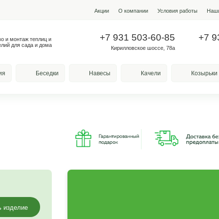
Акции
О ко
+7 931
Производство и монтаж теплиц и
металлоизделий для сада и дома
Кирилло
весы для курения
Беседки
Навесы
ь №1