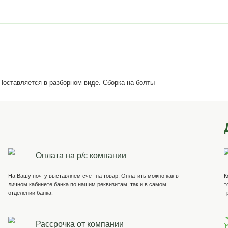
ндаментный
Установка
Крепление к
Установ
к 1 шт
блока
бетону/
пола
блокам
+ 500 ₽
+ 500 ₽
+ 2000 ₽
+ 250
т, фурнитура. Поставляется в разборном виде. Сборка на