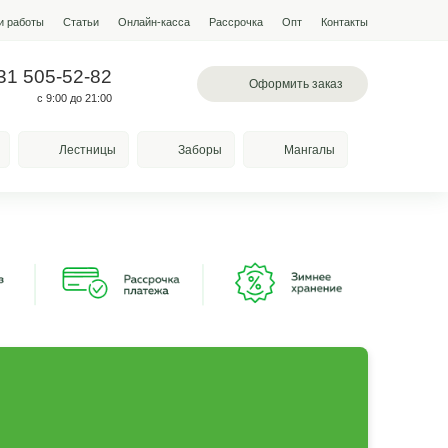
мпании
Условия работы
Наши работы
Статьи
Онлайн-кас
 503-60-85
+7 931 505-52-82
вское шоссе, 78а
с 9:00 до 21:00
Качели
Козырьки
Лестницы