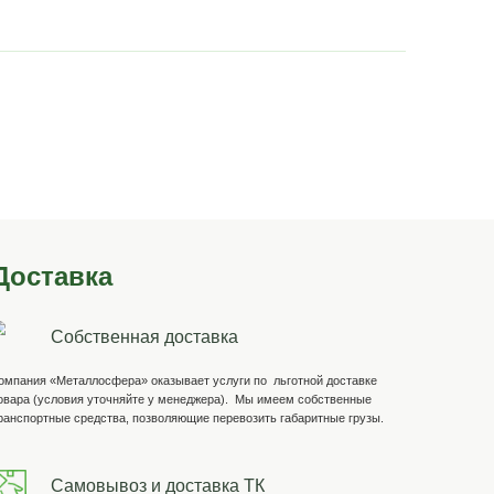
ка
0 ₽
 болты