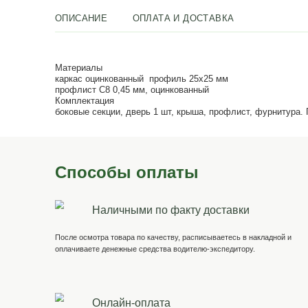
Пол (доска
Цветной
Фу
30 мм на
профлист
бло
металлическом
(шоколад,
каркасе)
зеленый мох,
красное
+ 6500 ₽
+ 1500 ₽
вино)
ОПИСАНИЕ
ОПЛАТА И ДОСТАВКА
Материалы
каркас оцинкованный профиль 25х25 мм
профлист С8 0,45 мм, оцинкованный
Комплектация
боковые секции, дверь 1 шт, крыша, профлис