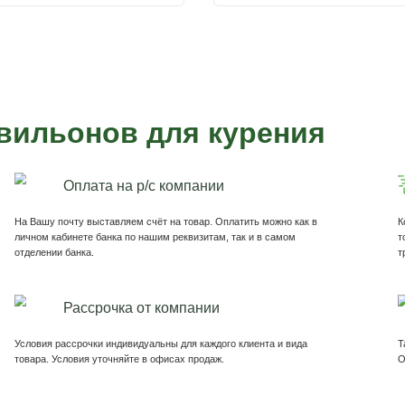
вильонов для курени
Павильоны для курения
П
3
Курение разрешено в наших павильонах!