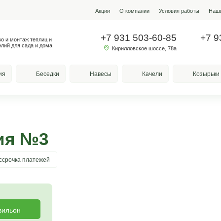
Акции
О ко
+7 931
Производство и монтаж теплиц и
металлоизделий для сада и дома
Кирилло
весы для курения
Беседки
Навесы
курения №3
та
Рассрочка платежей