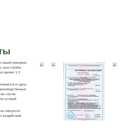
Па
ра
Подробнее
вка павильонов для к
и
Оплата на р/с компании
 накладной и
На Вашу почту выставляем счёт на товар. Оплат
ру.
личном кабинете банка по нашим реквизитам, та