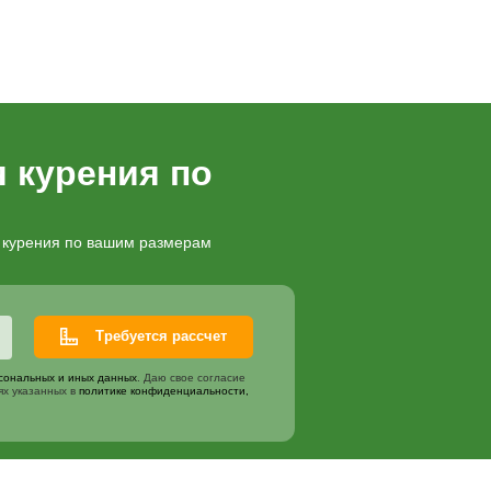
Цена
 на бетонный фундамент
2000
₽
осок (цвет по согласованию)
4000
₽
пельницей
8500
₽
ета поликарбоната
2000
₽