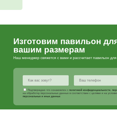
Опции и услуги
аказать павильон
Установка
Покраска д
3х2 м
Урна с пе
84 500
₽
Замена цв