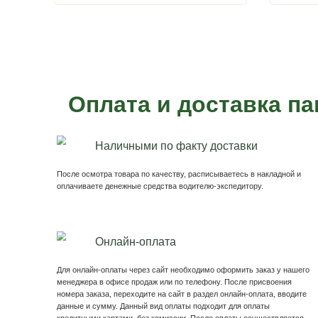
Пример наших па
Павильон для курения
4х2,5м