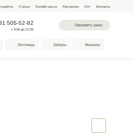
мпании
Условия работы
Наши работы
Статьи
Онлайн-кас
 503-60-85
+7 931 505-52-82
вское шоссе, 78а
с 9:00 до 21:00
Качели
Козырьки
Лестницы