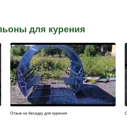
отделении банка.
Рассрочка от компании
заказ у нашего
Условия рассрочки индивидуальны для каждого к
присвоения
товара. Условия уточняйте в офисах продаж.
плата, вводите
латы
существляется