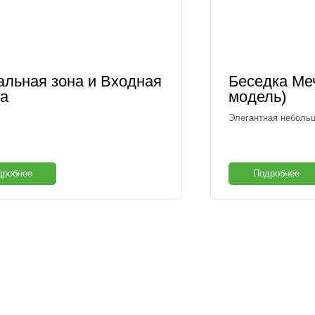
альная зона и Входная
Беседка Ме
па
модель)
Элегантная небольш
дробнее
Подробнее