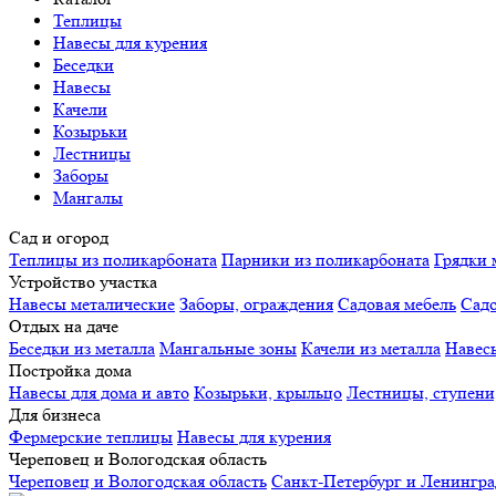
Теплицы
Навесы для курения
Беседки
Навесы
Качели
Козырьки
Лестницы
Заборы
Мангалы
Сад и огород
Теплицы из поликарбоната
Парники из поликарбоната
Грядки 
Устройство участка
Навесы металические
Заборы, ограждения
Садовая мебель
Сад
Отдых на даче
Беседки из металла
Мангальные зоны
Качели из металла
Навес
Постройка дома
Навесы для дома и авто
Козырьки, крыльцо
Лестницы, ступени
Для бизнеса
Фермерские теплицы
Навесы для курения
Череповец и Вологодская область
Череповец и Вологодская область
Санкт-Петербург и Ленингра