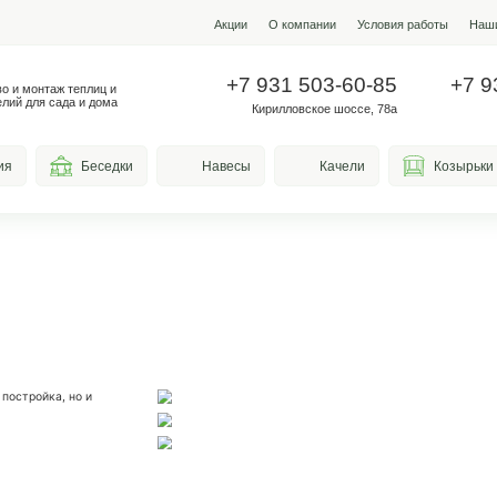
Акции
О ко
+7 931
Производство и монтаж теплиц и
металлоизделий для сада и дома
Кирилло
весы для курения
Беседки
Навесы
атная
отдельностоящая постройка, но и