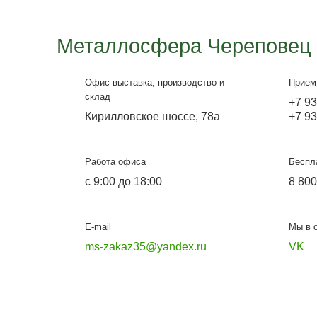
Кованные качели с
красным поликарбонатом
Надежное и долговечное изделие будет
доставлять радость всем домочатцам.
Подробнее
Металлосфера Чере