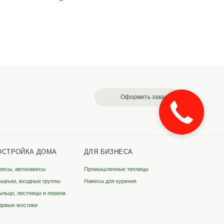
лжский
Вологда