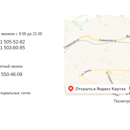
Полуарочный козырек с
Н
бронзовым
поликарбонатом
Прочное и красивое украшения для входа в
дом
Подробнее
повец