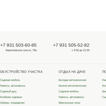
Для опта и юрлиц
ООО «Металлосфера»
ИНН 3528333349
КПП 352801001
ОГРН 1223500002131
ородах
Волгоград
Во