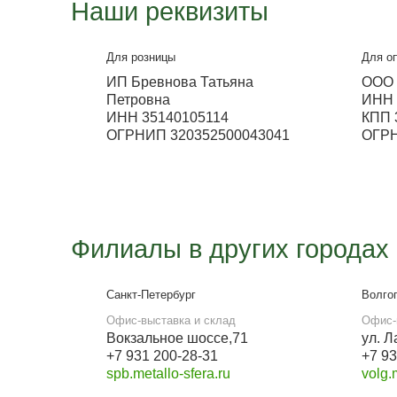
Офис-выставка, производство и
склад
Кирилловское шоссе, 78а
Работа офиса
с 9:00 до 18:00
E-mail
ms-zakaz35@yandex.ru