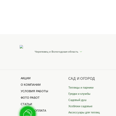
Наши реквизиты
Для розницы
ИП Бревнова Татьяна
Петровна
ИНН 35140105114
ОГРНИП 320352500043041
Филиалы в других г
Санкт-Петербург