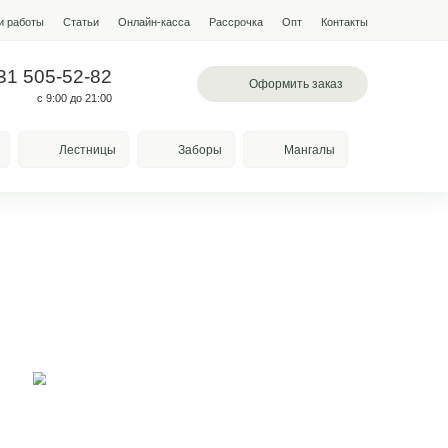
мпании
Условия работы
Наши работы
Статьи
Онлайн-кас
 503-60-85
+7 931 505-52-82
вское шоссе, 78а
с 9:00 до 21:00
Качели
Козырьки
Лестницы