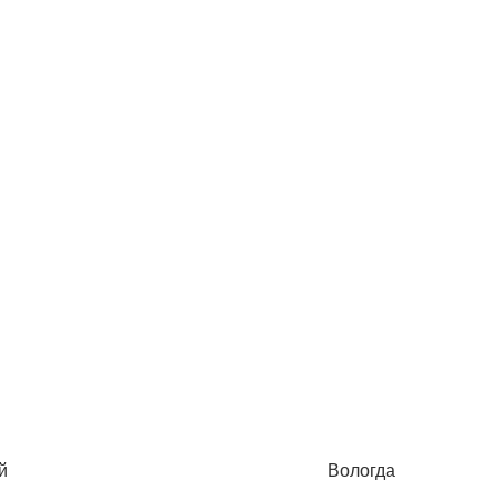
й
Вологда