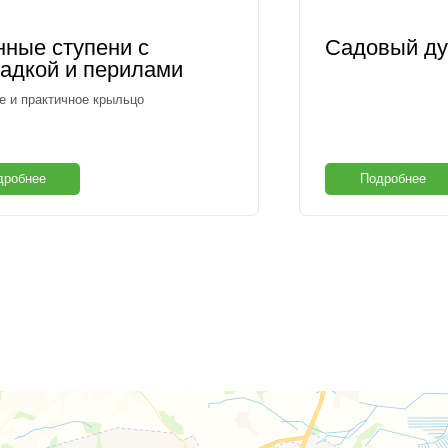
нные ступени с
Садовый ду
адкой и перилами
 и практичное крыльцо
дробнее
Подробнее