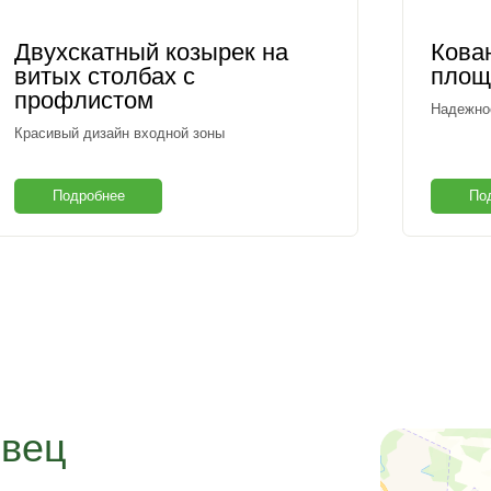
Двухскатный козырек на
Кова
витых столбах с
площ
профлистом
Надежное
Красивый дизайн входной зоны
Подробнее
По
вец